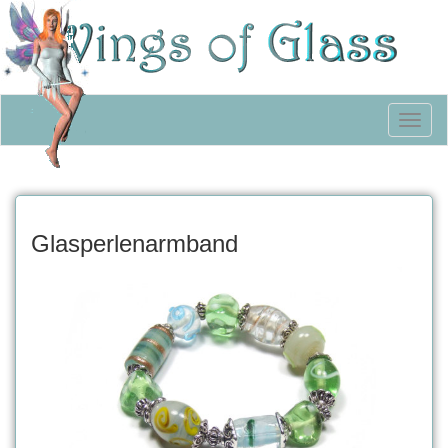
Toggl
naviga
Glasperlenarmband