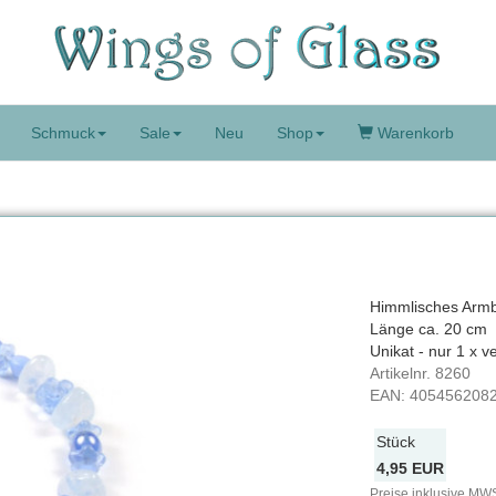
Schmuck
Sale
Neu
Shop
Warenkorb
Himmlisches Armb
Länge ca. 20 cm
Unikat - nur 1 x v
Artikelnr.
8260
EAN:
405456208
Stück
4,95 EUR
Preise inklusive MWS