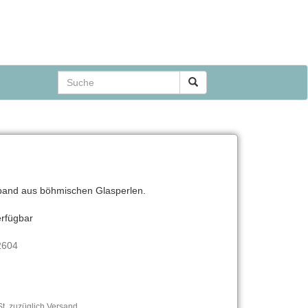
and aus böhmischen Glasperlen.
erfügbar
2604
t, zuzüglich Versand