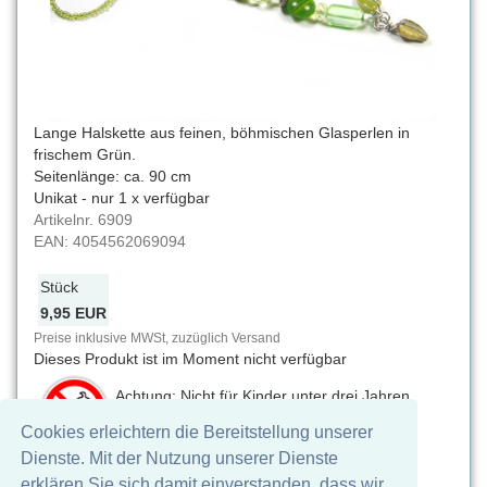
Lange Halskette aus feinen, böhmischen Glasperlen in
frischem Grün.
Seitenlänge: ca. 90 cm
Unikat - nur 1 x verfügbar
Artikelnr.
6909
EAN:
4054562069094
Stück
9,95 EUR
Preise inklusive MWSt, zuzüglich Versand
Dieses Produkt ist im Moment nicht verfügbar
Achtung: Nicht für Kinder unter drei Jahren
geeignet. Verschluckbare Kleinteile,
Cookies erleichtern die Bereitstellung unserer
Erstickungsgefahr
Dienste. Mit der Nutzung unserer Dienste
Auf Facebook teilen
erklären Sie sich damit einverstanden, dass wir