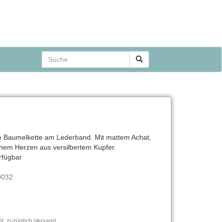
de Baumelkette am Lederband. Mit mattem Achat,
nem Herzen aus versilbertem Kupfer.
rfügbar
9032
t, zuzüglich Versand