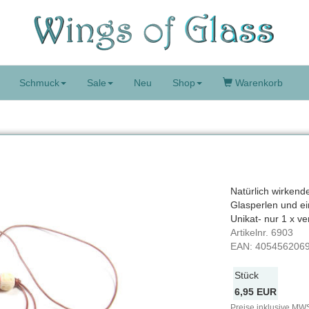
Schmuck
Sale
Neu
Shop
Warenkorb
Natürlich wirken
Glasperlen und ei
Unikat- nur 1 x ve
Artikelnr.
6903
EAN:
405456206
Stück
6,95 EUR
Preise inklusive MWS