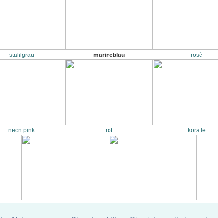
stahlgrau
marineblau
rosé
neon pink
rot
koralle
kastanie
lachs rosa