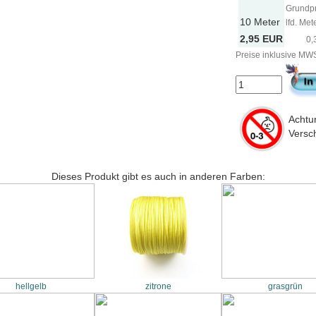
Grundpr
10 Meter
lfd. Met
2,95 EUR
0,
Preise inklusive MWS
Achtun
Versch
Dieses Produkt gibt es auch in anderen Farben:
hellgelb
zitrone
grasgrün