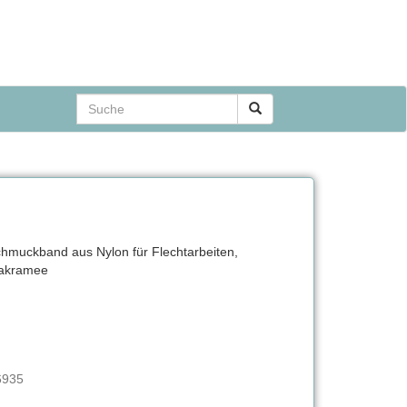
muckband aus Nylon für Flechtarbeiten,
akramee
6935