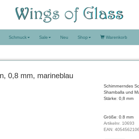
Schmuck
Sale
Neu
Shop
Warenkorb
n, 0,8 mm, marineblau
Schimmerndes Sch
Shamballa und M
Stärke: 0,8 mm
Größe: 0.8 mm
Artikelnr.
10693
EAN:
405456210