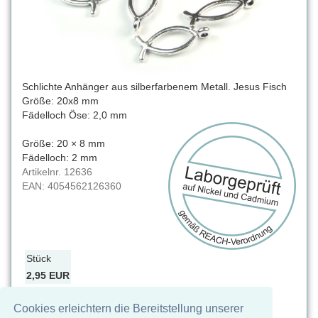
Schlichte Anhänger aus silberfarbenem Metall. Jesus Fisch
Größe: 20x8 mm
Fädelloch Öse: 2,0 mm
Größe: 20 × 8 mm
Fädelloch: 2 mm
Artikelnr.
12636
EAN:
4054562126360
Stück
2,95 EUR
Preise inklusive MWSt, zuzüglich Versand
Dieses Produkt ist im Moment nicht verfügbar
Cookies erleichtern die Bereitstellung unserer