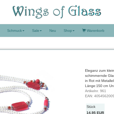
Schmuck
Sale
Neu
Shop
Warenkorb
Eleganz zum klein
schimmernde Glas
in Rot mit Metall
Länge:150 cm Uni
Artikelnr.
961
EAN:
405456200
Stück
14,95 EUR