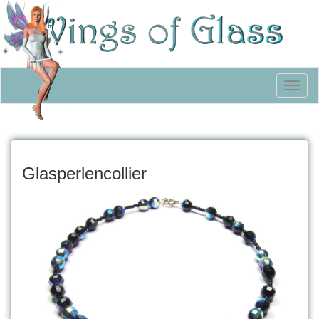
Toggl
naviga
Glasperlencollier