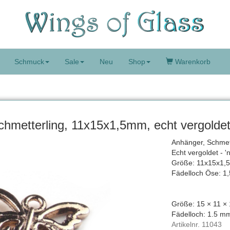
Schmuck
Sale
Neu
Shop
Warenkorb
hmetterling, 11x15x1,5mm, echt vergolde
Anhänger, Schmette
Echt vergoldet - '
Größe: 11x15x1,
Fädelloch Öse: 1
Größe: 15 × 11 ×
Fädelloch: 1.5 m
Artikelnr.
11043