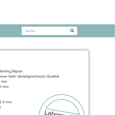
t
rling,filigran.
never fade' abriebgeschützte Qualität.
5 mm
,5 mm
 1.5 mm
m