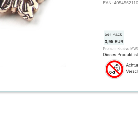
EAN:
405456211
5er Pack
3,95 EUR
Preise inklusive MWS
Dieses Produkt is
Achtun
Versch