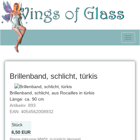
Toggl
naviga
Brillenband, schlicht, türkis
Brillenband, schlicht, aus Rocailles in türkis
Länge: ca. 90 cm
Artikelnr.
893
EAN:
4054562008932
Stück
6,50 EUR
Preise inklusive MWSt, zuzüglich Versand