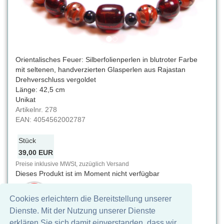
Orientalisches Feuer: Silberfolienperlen in blutroter Farbe
mit seltenen, handverzierten Glasperlen aus Rajastan
Drehverschluss vergoldet
Länge: 42,5 cm
Unikat
Artikelnr.
278
EAN:
4054562002787
Stück
39,00 EUR
Preise inklusive MWSt, zuzüglich Versand
Dieses Produkt ist im Moment nicht verfügbar
Achtung: Nicht für Kinder unter drei Jahren
Cookies erleichtern die Bereitstellung unserer
geeignet. Verschluckbare Kleinteile,
Erstickungsgefahr
Dienste. Mit der Nutzung unserer Dienste
erklären Sie sich damit einverstanden, dass wir