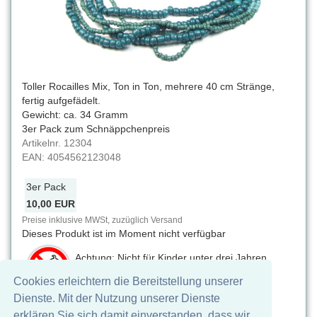
Toller Rocailles Mix, Ton in Ton, mehrere 40 cm Stränge,
fertig aufgefädelt.
Gewicht: ca. 34 Gramm
3er Pack zum Schnäppchenpreis
Artikelnr.
12304
EAN:
4054562123048
3er Pack
10,00 EUR
Preise inklusive MWSt, zuzüglich Versand
Dieses Produkt ist im Moment nicht verfügbar
Achtung: Nicht für Kinder unter drei Jahren
geeignet. Verschluckbare Kleinteile,
Cookies erleichtern die Bereitstellung unserer
Erstickungsgefahr
Dienste. Mit der Nutzung unserer Dienste
Auf Facebook teilen
erklären Sie sich damit einverstanden, dass wir